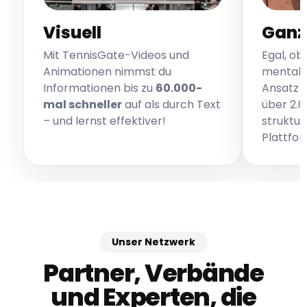
Visuell
Ganz
Mit TennisGate-Videos und
Egal, ob
Animationen nimmst du
mentale
Informationen bis zu
60.000-
Ansatz –
mal schneller
auf als durch Text
über 2.0
– und lernst effektiver!
struktur
Plattfor
Unser Netzwerk
Partner, Verbände
und Experten, die