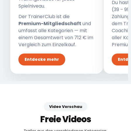
Du hast 
Spielniveau.
(39 – 99
Der TrainerClub ist die
Zahlung)
Premium-Mitgliedschaft
und
dem Tra
umfasst alle Kategorien — mit
Coaching
einem Gesamtwert von 712 € im
aller Ka
Vergleich zum Einzelkauf.
Premium
Entdecke mehr
Entd
Video Vorschau
Freie Videos