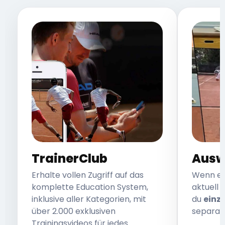
TrainerClub
Ausw
Erhalte vollen Zugriff auf das
Wenn ei
komplette Education System,
aktuell d
inklusive aller Kategorien, mit
du
einz
über 2.000 exklusiven
separat
Trainingsvideos für jedes