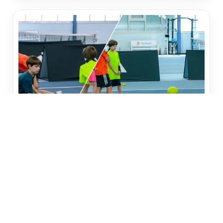
Spielverderber! Wer räumt die Bälle vom
Kegel?
In diesem kreativen Spiel geht es darum, gezielt,
aber mit Spaß, Bälle vom Kegel zu schlagen – und
das mit einer Wasserflasche…