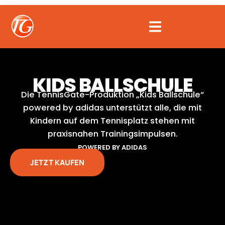
Zum
Inhalt
springen
KIDS BALLSCHULE
Die TennisGate-Produktion „Kids Ballschule“
powered by adidas unterstützt alle, die mit
Kindern auf dem Tennisplatz stehen mit
praxisnahen Trainingsimpulsen.
POWERED BY ADIDAS
JETZT KAUFEN