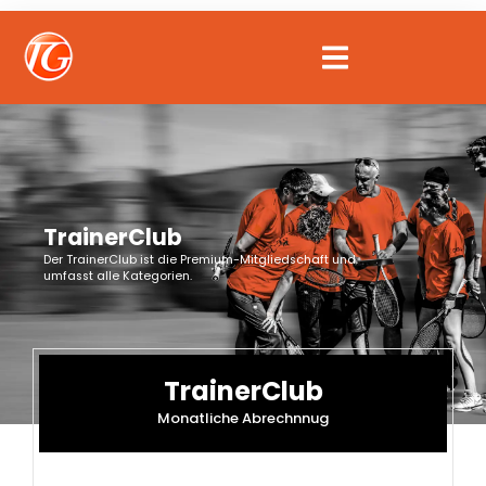
Zum
Inhalt
springen
TrainerClub
Der TrainerClub ist die Premium-Mitgliedschaft und
umfasst alle Kategorien.
TrainerClub
Monatliche Abrechnnug