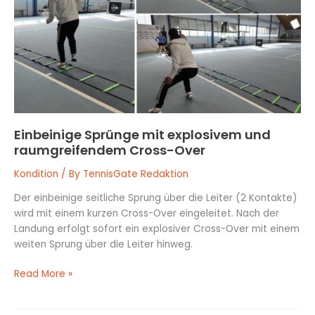
explosivem
und
raumgreifendem
Cross-
Over
Einbeinige Sprünge mit explosivem und
raumgreifendem Cross-Over
Kondition
/ By
TennisGate Redaktion
Der einbeinige seitliche Sprung über die Leiter (2 Kontakte)
wird mit einem kurzen Cross-Over eingeleitet. Nach der
Landung erfolgt sofort ein explosiver Cross-Over mit einem
weiten Sprung über die Leiter hinweg.
Read More »