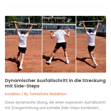
Dynamischer
Ausfallschritt
in
die
Streckung
mit
Side-
Steps
Dynamischer Ausfallschritt in die Streckung
mit Side-Steps
Kondition
/ By
TennisGate Redaktion
Diese dynamische Übung, die einen explosiven Ausfallschritt
mit Stangenführung und schnelle Side-Steps kombiniert,