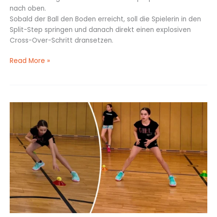
nach oben.
Sobald der Ball den Boden erreicht, soll die Spielerin in den
Split-Step springen und danach direkt einen explosiven
Cross-Over-Schritt dransetzen.
Read More »
Ball
platzieren
im
Hütchen-
Viereck