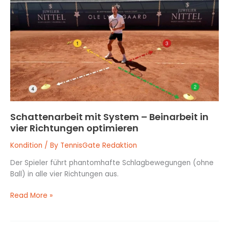
System
–
Beinarbeit
in
vier
Richtungen
optimieren
Schattenarbeit mit System – Beinarbeit in
vier Richtungen optimieren
Kondition
/ By
TennisGate Redaktion
Der Spieler führt phantomhafte Schlagbewegungen (ohne
Ball) in alle vier Richtungen aus.
Read More »