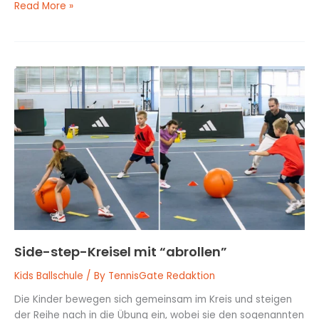
Read More »
Side-
step-
Kreisel
mit
“abrollen”
Side-step-Kreisel mit “abrollen”
Kids Ballschule
/ By
TennisGate Redaktion
Die Kinder bewegen sich gemeinsam im Kreis und steigen
der Reihe nach in die Übung ein, wobei sie den sogenannten