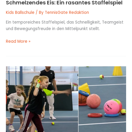
Schmelzendes Eis: Ein rasantes Staffelspiel
Kids Ballschule
/ By
TennisGate Redaktion
Ein temporeiches Staffelspiel, das Schnelligkeit, Teamgeist
und Bewegungsfreude in den Mittelpunkt stellt.
Read More »
“Abräumen”:
Zielwerfen
mit
Tempo