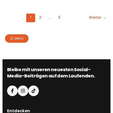
1
2
…
5
Weiter
→
☰
Menü
Bleibe mit unseren neuesten Social-
Media-Beiträgen auf dem Laufenden.
Entdecken