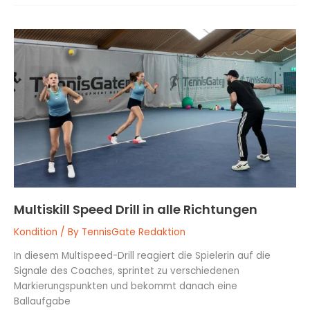
Multiskill
Speed
Drill
in
alle
Richtungen
Multiskill Speed Drill in alle Richtungen
Kondition
/ By
TennisGate Redaktion
In diesem Multispeed-Drill reagiert die Spielerin auf die
Signale des Coaches, sprintet zu verschiedenen
Markierungspunkten und bekommt danach eine
Ballaufgabe