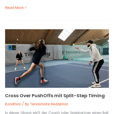
Read More »
Cross
Over
PushOffs
mit
Split-
Step
Timing
Cross Over PushOffs mit Split-Step Timing
Kondition
/ By
TennisGate Redaktion
In dieser Übung wirft der Coach oder Spielpartner einen Ball