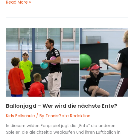
Read More »
Ballonjagd
–
Wer
wird
die
nächste
Ente?
Ballonjagd – Wer wird die nächste Ente?
Kids Ballschule
/ By
TennisGate Redaktion
In diesem wilden Fangspiel jagt die „Ente“ die anderen
Spieler, die gleichzeitig weglaufen und ihren Luftballon in