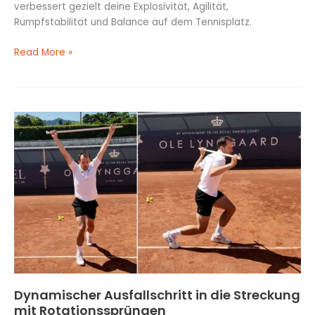
verbessert gezielt deine Explosivität, Agilität,
Rumpfstabilität und Balance auf dem Tennisplatz.
Read More »
Dynamischer
Ausfallschritt
in
die
Streckung
mit
Rotationssprüngen
Dynamischer Ausfallschritt in die Streckung
mit Rotationssprüngen