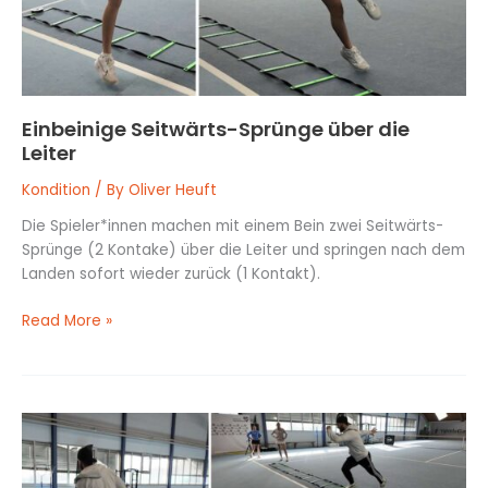
Einbeinige Seitwärts-Sprünge über die
Leiter
Kondition
/ By
Oliver Heuft
Die Spieler*innen machen mit einem Bein zwei Seitwärts-
Sprünge (2 Kontake) über die Leiter und springen nach dem
Landen sofort wieder zurück (1 Kontakt).
Read More »
Einbeinige
Sprünge
mit