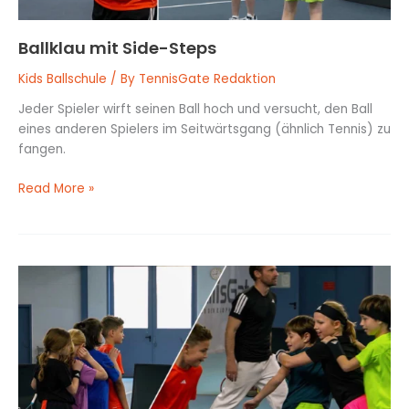
Ballklau mit Side-Steps
Kids Ballschule
/ By
TennisGate Redaktion
Jeder Spieler wirft seinen Ball hoch und versucht, den Ball
eines anderen Spielers im Seitwärtsgang (ähnlich Tennis) zu
fangen.
Read More »
Die
“Schlange”:
Ein
Laufspiel
für
schnelle
Füße