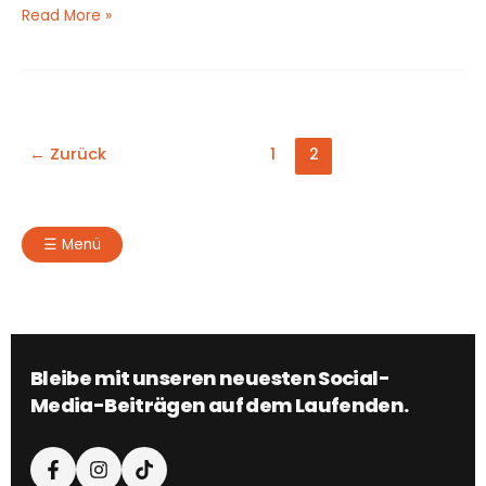
Read More »
←
Zurück
1
2
☰
Menü
Bleibe mit unseren neuesten Social-
Media-Beiträgen auf dem Laufenden.