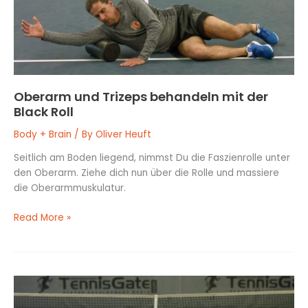
Black
Roll
Oberarm und Trizeps behandeln mit der
Black Roll
Body + Brain
/ By
Oliver Heuft
Seitlich am Boden liegend, nimmst Du die Faszienrolle unter
den Oberarm. Ziehe dich nun über die Rolle und massiere
die Oberarmmuskulatur.
Read More »
Brustwirbelsäule
behandeln