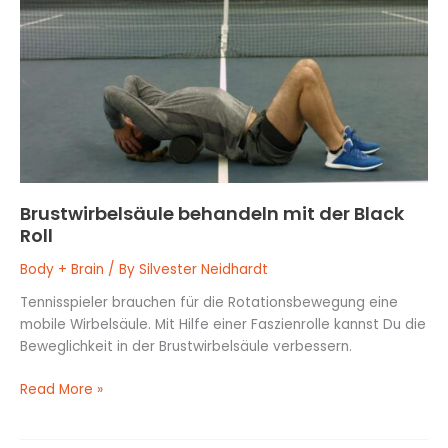
mit
der
Black
Roll
Brustwirbelsäule behandeln mit der Black
Roll
Body + Brain
/ By
Silvester Neidhardt
Tennisspieler brauchen für die Rotationsbewegung eine
mobile Wirbelsäule. Mit Hilfe einer Faszienrolle kannst Du die
Beweglichkeit in der Brustwirbelsäule verbessern.
Read More »