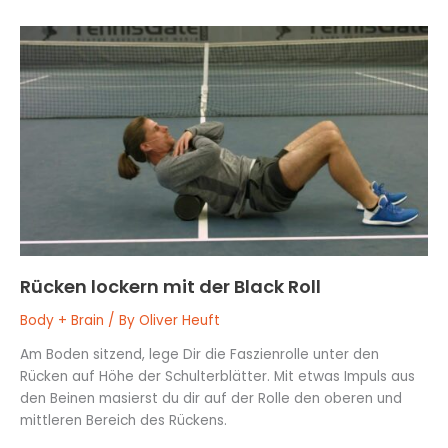
Rücken
lockern
mit
der
Black
Roll
Rücken lockern mit der Black Roll
Body + Brain
/ By
Oliver Heuft
Am Boden sitzend, lege Dir die Faszienrolle unter den
Rücken auf Höhe der Schulterblätter. Mit etwas Impuls aus
den Beinen masierst du dir auf der Rolle den oberen und
mittleren Bereich des Rückens.