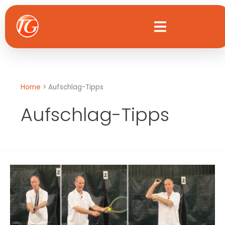
Zum
Inhalt
springen
Home
Aufschlag-Tipps
Aufschlag-Tipps
Checkpunkte
für
den
Aufschlag