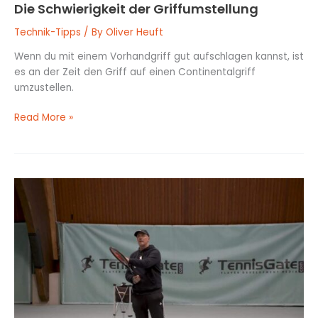
Die Schwierigkeit der Griffumstellung
Technik-Tipps
/ By
Oliver Heuft
Wenn du mit einem Vorhandgriff gut aufschlagen kannst, ist
es an der Zeit den Griff auf einen Continentalgriff
umzustellen.
Read More »
Schummeln
bei
der
Griffhaltung