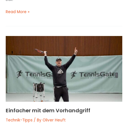
Read More »
Einfacher
mit
dem
Vorhandgriff
Einfacher mit dem Vorhandgriff
Technik-Tipps
/ By
Oliver Heuft