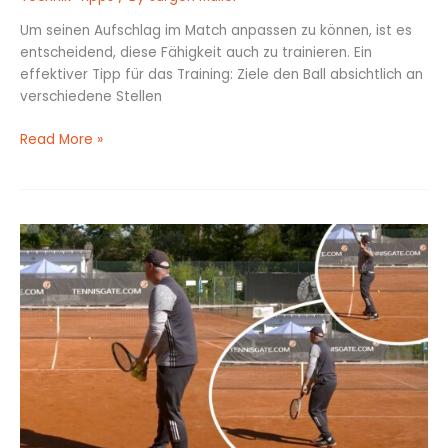
Um seinen Aufschlag im Match anpassen zu können, ist es
entscheidend, diese Fähigkeit auch zu trainieren. Ein
effektiver Tipp für das Training: Ziele den Ball absichtlich an
verschiedene Stellen
Read More »
Fehlermuster
beim
Aufschlag
erkennen
und
dagegensteuern