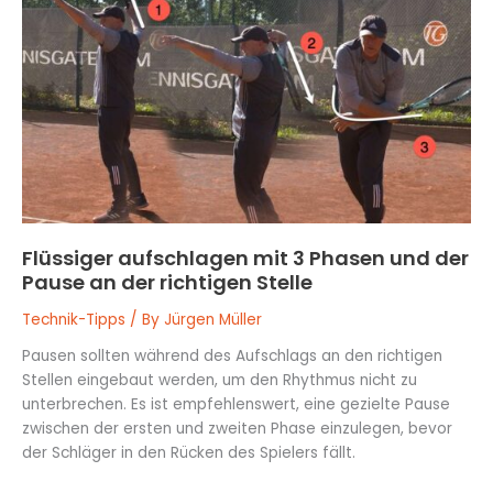
aufschlagen
mit
3
Phasen
und
der
Pause
an
der
richtigen
Stelle
Flüssiger aufschlagen mit 3 Phasen und der
Pause an der richtigen Stelle
Technik-Tipps
/ By
Jürgen Müller
Pausen sollten während des Aufschlags an den richtigen
Stellen eingebaut werden, um den Rhythmus nicht zu
unterbrechen. Es ist empfehlenswert, eine gezielte Pause
zwischen der ersten und zweiten Phase einzulegen, bevor
der Schläger in den Rücken des Spielers fällt.