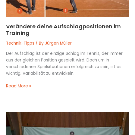
Verändere deine Aufschlagpositionen im
Training
Technik-Tipps
/ By
Jürgen Müller
Der Aufschlag ist der einzige Schlag im Tennis, der immer
aus der gleichen Position gespielt wird. Doch um in
verschiedenen Spielsituationen erfolgreich zu sein, ist es
wichtig, Variabilität zu entwickeln.
Read More »
Arme
und
Beine
koordinieren