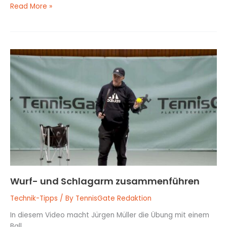
Read More »
Wurf-
und
Schlagarm
zusammenführen
Wurf- und Schlagarm zusammenführen
Technik-Tipps
/ By
TennisGate Redaktion
In diesem Video macht Jürgen Müller die Übung mit einem
Ball.