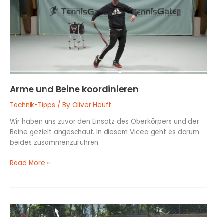
Arme und Beine koordinieren
Technik-Tipps
/ By
Oliver Heuft
Wir haben uns zuvor den Einsatz des Oberkörpers und der
Beine gezielt angeschaut. In diesem Video geht es darum
beides zusammenzuführen.
Read More »
Flüssiger