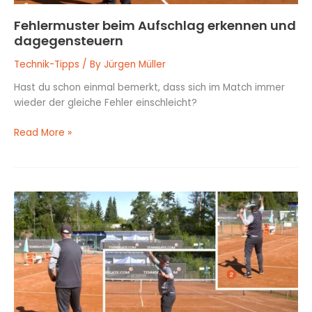
Fehlermuster beim Aufschlag erkennen und
dagegensteuern
Technik-Tipps
/ By
Jürgen Müller
Hast du schon einmal bemerkt, dass sich im Match immer
wieder der gleiche Fehler einschleicht?
Read More »
Verändere
deine
Aufschlagpositionen
im
Training