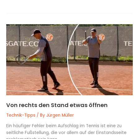
Von
rechts
den
Stand
etwas
öffnen
Von rechts den Stand etwas öffnen
Technik-Tipps
/ By
Jürgen Müller
Ein häufiger Fehler beim Aufschlag im Tennis ist eine zu
seitliche Fußstellung, die vor allem auf der Einstandsseite