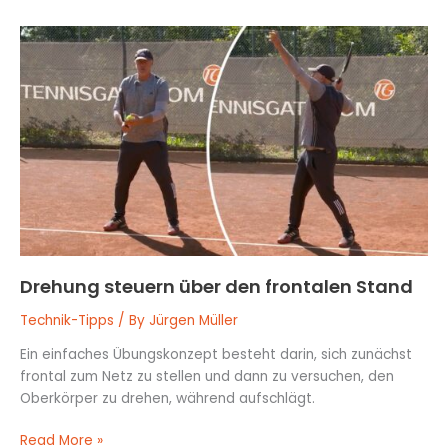
Drehung
steuern
über
den
frontalen
Stand
Drehung steuern über den frontalen Stand
Technik-Tipps
/ By
Jürgen Müller
Ein einfaches Übungskonzept besteht darin, sich zunächst
frontal zum Netz zu stellen und dann zu versuchen, den
Oberkörper zu drehen, während aufschlägt.
Read More »