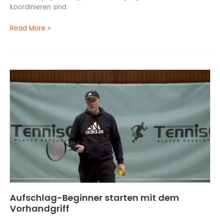
koordinieren sind.
Read More »
Aufschlag-
Beginner
starten
mit
dem
Vorhandgriff
Aufschlag-Beginner starten mit dem
Vorhandgriff