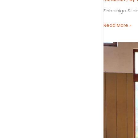
Einbeinige Stab
Read More »
Explosive
Richtungswech
durch
gezielte
Gewichtsverla