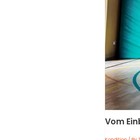
Vom Ein
Kondition
/ By