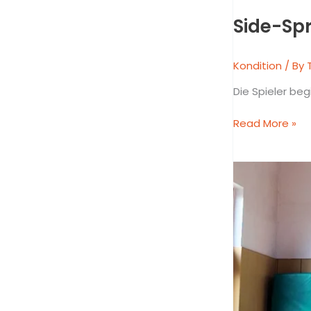
Side-Spr
Kondition
/ By
Die Spieler be
Read More »
Vom
Einbeinstand
in
den
Vorwärts-
Sprint