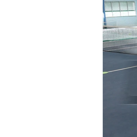
&
Werfen