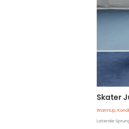
Skater J
WarmUp
,
Kondi
Laterale Sprung