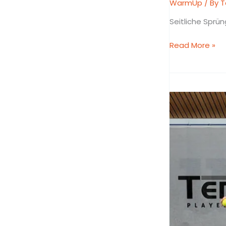
WarmUp
/ By
T
Seitliche Sprün
Read More »
Skater
Jumps
mit
Ball
Prellen