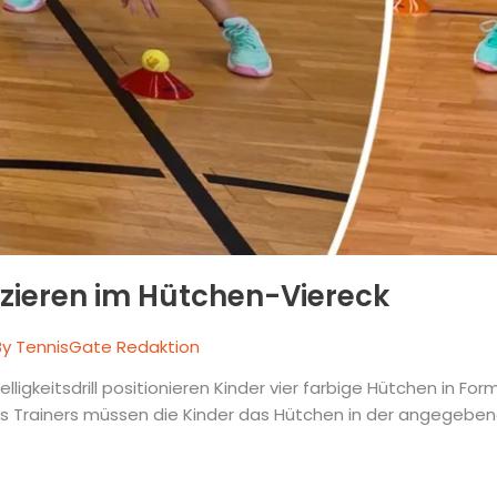
tzieren im Hütchen-Viereck
By
TennisGate Redaktion
lligkeitsdrill positionieren Kinder vier farbige Hütchen in For
Trainers müssen die Kinder das Hütchen in der angegebene