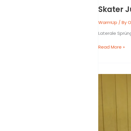
Skater 
WarmUp
/ By
O
Laterale Sprün
Read More »
Einbein-
Stabilität
mit
Wandwürfen